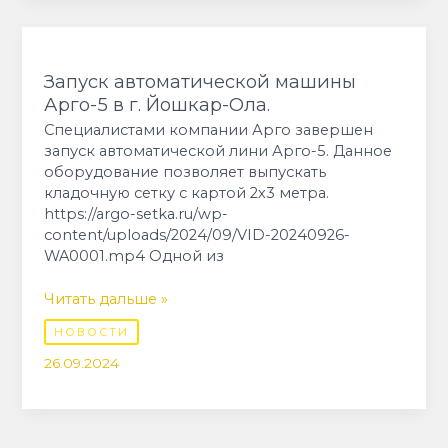
Запуск
автоматической
машины
Запуск автоматической машины
Арго-5
Арго-5 в г. Йошкар-Ола.
в
Специалистами компании Арго завершен
г.
запуск автоматической лини Арго-5. Данное
Йошкар-
оборудование позволяет выпускать
Ола.
кладочную сетку с картой 2х3 метра.
https://argo-setka.ru/wp-
content/uploads/2024/09/VID-20240926-
WA0001.mp4 Одной из
Читать дальше »
НОВОСТИ
26.09.2024