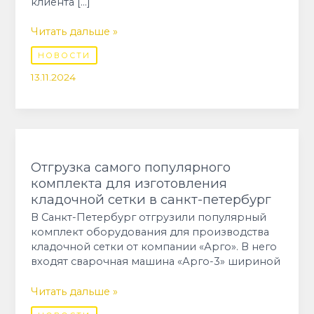
клиента […]
Читать дальше »
НОВОСТИ
13.11.2024
Отгрузка
самого
популярного
Отгрузка самого популярного
комплекта
комплекта для изготовления
для
кладочной сетки в санкт-петербург
изготовления
В Санкт-Петербург отгрузили популярный
кладочной
комплект оборудования для производства
сетки
кладочной сетки от компании «Арго». В него
в
входят сварочная машина «Арго-3» шириной
санкт-
петербург
Читать дальше »