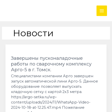
Перейти
MAI
к
содержимому
ME
Постраничная
навигация
Новости
записи
Завершены
пусконаладочные
работы
Завершены пусконаладочные
по
работы по сварочному комплексу
сварочному
Арго-5 в г. Томск.
комплексу
Специалистами компании Арго завершен
Арго-5
запуск автоматической лини Арго-5. Данное
в
оборудование позволяет выпускать
г.
кладочную сетку с картой 2х3 метра.
Томск.
https://argo-setka.ru/wp-
content/uploads/2024/11/WhatsApp-Video-
2024-10-18-at-12.25.47.mp4 Пожелание