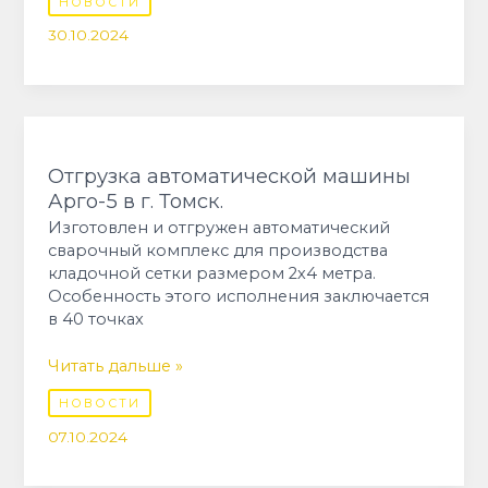
НОВОСТИ
30.10.2024
Отгрузка
автоматической
машины
Отгрузка автоматической машины
Арго-5
Арго-5 в г. Томск.
в
Изготовлен и отгружен автоматический
г.
сварочный комплекс для производства
Томск.
кладочной сетки размером 2х4 метра.
Особенность этого исполнения заключается
в 40 точках
Читать дальше »
НОВОСТИ
07.10.2024